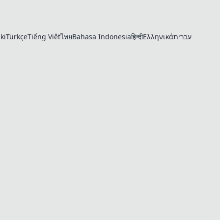
ki
Türkçe
Tiếng Việt
ไทย
Bahasa Indonesia
हिन्दी
Ελληνικά
עברית