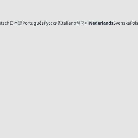
tsch
日本語
Português
Русский
Italiano
한국어
Nederlands
Svenska
Pols