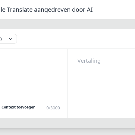
gle Translate aangedreven door AI
)
Context toevoegen
0/3000