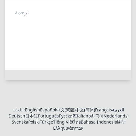
اللغات:
English
Español
中文(繁體)
中文(简体)
Français
العربية
Deutsch
日本語
Português
Русский
Italiano
한국어
Nederlands
Svenska
Polski
Türkçe
Tiếng Việt
ไทย
Bahasa Indonesia
हिन्दी
Ελληνικά
עברית